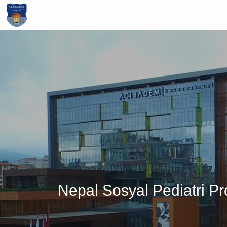
Ana
içeriğe
atla
Nepal Sosyal Pediatri Pro