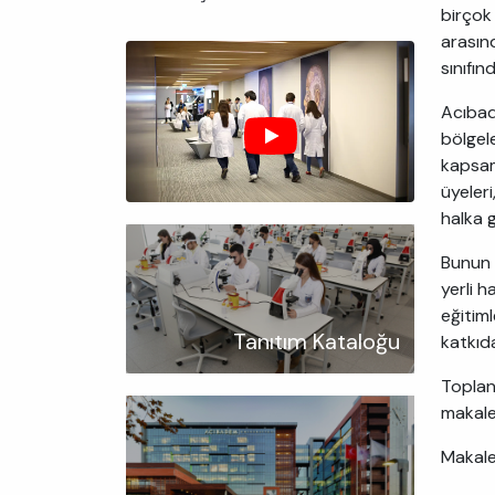
birçok
arasın
sınıfın
Acıbade
bölgele
kapsam
üyeleri
halka 
Bunun 
yerli h
eğitiml
Tanıtım Kataloğu
katkıd
Toplana
makale
Makale