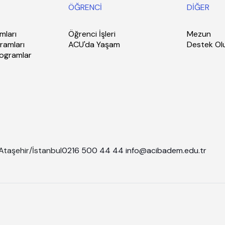
ÖĞRENCİ
DİĞER
mları
Öğrenci İşleri
Mezun
ramları
ACU'da Yaşam
Destek Ol
rogramlar
Ataşehir/İstanbul
0216 500 44 44
info@acibadem.edu.tr