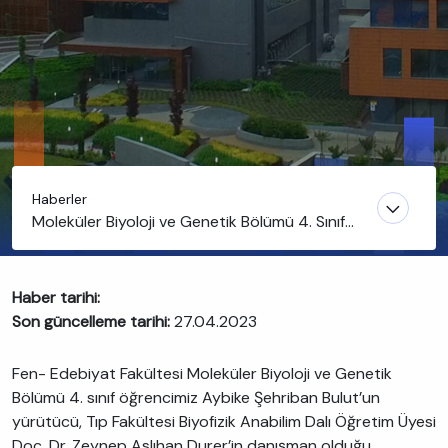
Haberler
Moleküler Biyoloji ve Genetik Bölümü 4. Sınıf
öğrencimiz Aybike Şehriban Bulut’un yürüttüğü
projeye TÜBİTAK desteği
Haber tarihi:
Son güncelleme tarihi:
27.04.2023
Fen- Edebiyat Fakültesi Moleküler Biyoloji ve Genetik
Bölümü 4. sınıf öğrencimiz Aybike Şehriban Bulut’un
yürütücü, Tıp Fakültesi Biyofizik Anabilim Dalı Öğretim Üyesi
Doç. Dr. Zeynep Aslıhan Durer’in danışman olduğu