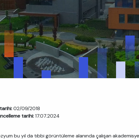
tarihi:
02/09/2018
ncelleme tarihi:
17.07.2024
yum bu yıl da tıbbi görüntüleme alanında çalışan akademisyen, t