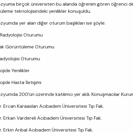
yuma birçok üniversiten bu alanda öğrenim gören öğrenci de i
üleme teknolojisindeki yenilikler konuşuldu.
yumda yer alan diğer oturum başlıkları ise şöyle:
adyolojisi Oturumu
yak Görüntüleme Oturumu
adyolojisi Oturumu
jide Yenilikler
jide Hasta İletişimi
yumda 200’ün üzerinde katılımcı yer aldı. Konuşmacılar Kur
Dr. Ercan Karaaslan Acıbadem Üniversitesi Tıp Fak.
Dr. Erkan Vardereli Acıbadem Üniversitesi Tıp Fak.
r. Erkin Arıbal Acıbadem Üniversitesi Tıp Fak.