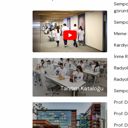
Sempoz
görünt
Sempoz
Meme R
Kardi
İnme R
Radyolo
Radyolo
Tanıtım Kataloğu
Sempoz
Prof. 
Prof. 
Prof. D