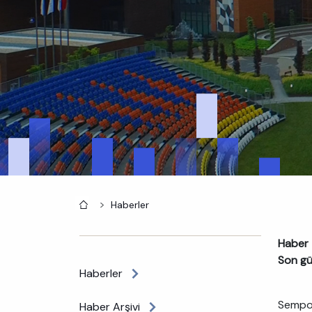
Anasayfa
Haberler
Haber 
Son gü
Haberler
Sempoz
Haber Arşivi