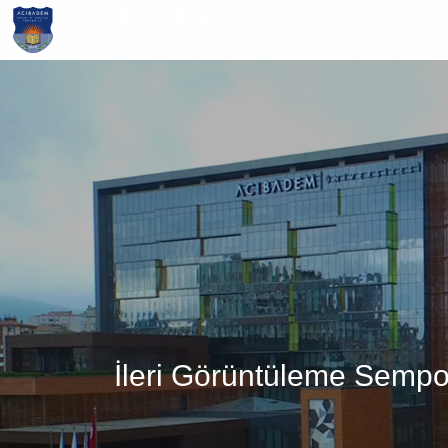
Ana
içeriğe
atla
İleri Görüntüleme Sempo