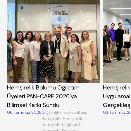
Hemşirelik Bölümü Öğretim
Hemşirelik
Üyeleri PAN-CARE 2026'ya
Uygulamal
Bilimsel Katkı Sundu
Gerçekleşti
06 Temmuz 2026
Sağlık Bilimleri Fakültesi,
03 Temmuz 2
Hemşirelik, Hemşirelik,
Hemşirelik (İngilizce),
Hemşirelik Doktora