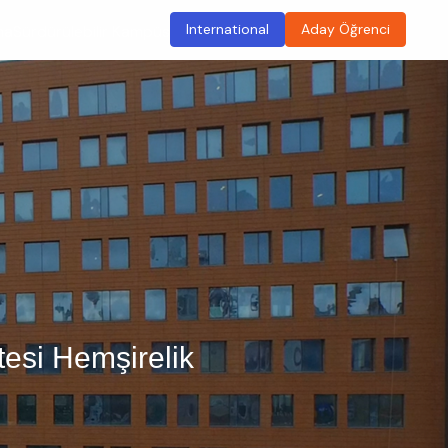
International
Aday Öğrenci
ma
Sürdürülebilir Kampüs
tesi Hemşirelik