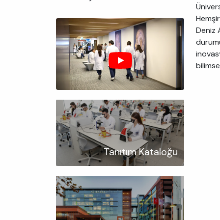
Ünivers
Hemşir
Deniz 
durumu,
inovas
bilimse
Tanıtım Kataloğu