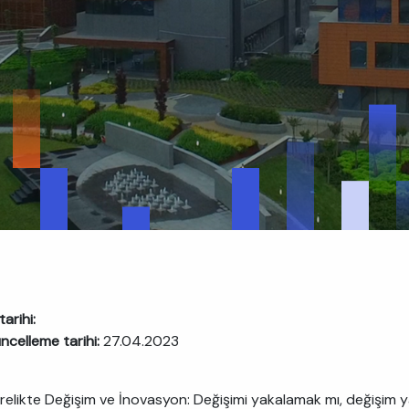
arihi:
ncelleme tarihi:
27.04.2023
relikte Değişim ve İnovasyon: Değişimi yakalamak mı, değişim 