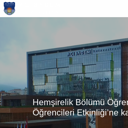
Ana
içeriğe
atla
Hemşirelik Bölümü Öğrenc
Öğrencileri Etkinliği’ne ka