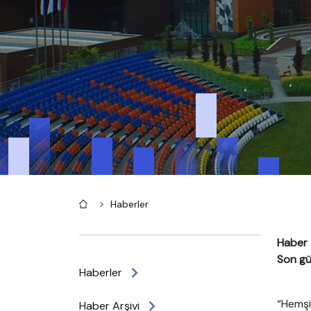
Anasayfa
Haberler
Haber t
Son gü
Haberler
“Hemşi
Haber Arşivi