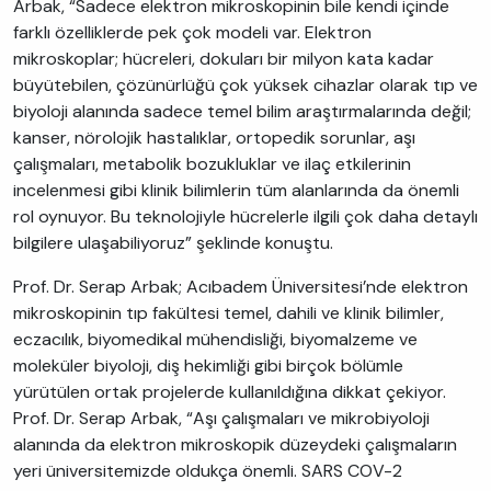
Arbak, “Sadece elektron mikroskopinin bile kendi içinde
farklı özelliklerde pek çok modeli var. Elektron
mikroskoplar; hücreleri, dokuları bir milyon kata kadar
büyütebilen, çözünürlüğü çok yüksek cihazlar olarak tıp ve
biyoloji alanında sadece temel bilim araştırmalarında değil;
kanser, nörolojik hastalıklar, ortopedik sorunlar, aşı
çalışmaları, metabolik bozukluklar ve ilaç etkilerinin
incelenmesi gibi klinik bilimlerin tüm alanlarında da önemli
rol oynuyor. Bu teknolojiyle hücrelerle ilgili çok daha detaylı
bilgilere ulaşabiliyoruz” şeklinde konuştu.
Prof. Dr. Serap Arbak; Acıbadem Üniversitesi’nde elektron
mikroskopinin tıp fakültesi temel, dahili ve klinik bilimler,
eczacılık, biyomedikal mühendisliği, biyomalzeme ve
moleküler biyoloji, diş hekimliği gibi birçok bölümle
yürütülen ortak projelerde kullanıldığına dikkat çekiyor.
Prof. Dr. Serap Arbak, “Aşı çalışmaları ve mikrobiyoloji
alanında da elektron mikroskopik düzeydeki çalışmaların
yeri üniversitemizde oldukça önemli. SARS COV-2