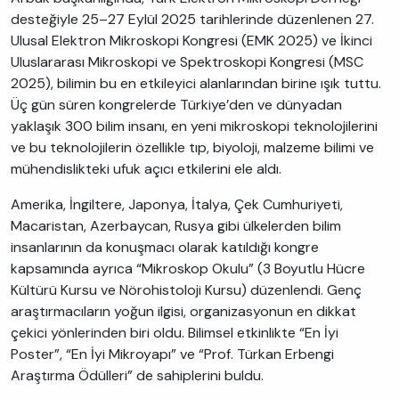
desteğiyle 25–27 Eylül 2025 tarihlerinde düzenlenen 27.
Ulusal Elektron Mikroskopi Kongresi (EMK 2025) ve İkinci
Uluslararası Mikroskopi ve Spektroskopi Kongresi (MSC
2025), bilimin bu en etkileyici alanlarından birine ışık tuttu.
Üç gün süren kongrelerde Türkiye’den ve dünyadan
yaklaşık 300 bilim insanı, en yeni mikroskopi teknolojilerini
ve bu teknolojilerin özellikle tıp, biyoloji, malzeme bilimi ve
mühendislikteki ufuk açıcı etkilerini ele aldı.
Amerika, İngiltere, Japonya, İtalya, Çek Cumhuriyeti,
Macaristan, Azerbaycan, Rusya gibi ülkelerden bilim
insanlarının da konuşmacı olarak katıldığı kongre
kapsamında ayrıca “Mikroskop Okulu” (3 Boyutlu Hücre
Kültürü Kursu ve Nörohistoloji Kursu) düzenlendi. Genç
araştırmacıların yoğun ilgisi, organizasyonun en dikkat
çekici yönlerinden biri oldu. Bilimsel etkinlikte “En İyi
Poster”, “En İyi Mikroyapı” ve “Prof. Türkan Erbengi
Araştırma Ödülleri” de sahiplerini buldu.