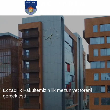
Ana
içeriğe
atla
Eczacılık Fakültemizin ilk mezuniyet töreni
gerçekleşti