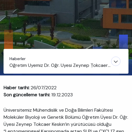
Haberler
Öğretim Üyemiz Dr. Öğr. Üyesi Zeynep Tokcaer
Keskin’in yürütücüsü olduğu projeye TÜSEB
desteği
Haber tarihi:
26/07/2022
Son güncelleme tarihi:
19.12.2023
Üniversitemiz Mühendislik ve Doğa Bilimleri Fakültesi
Moleküler Biyoloji ve Genetik Bölümü Öğretim Üyesi Dr. Öğr.
Üyesi Zeynep Tokcaer Keskin’in yürütücüsü olduğu
“Leptomeningeal Karsinomada artan SLPI ve CXCL17 gen