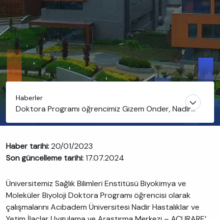
Haberler
Doktora Programı öğrencimiz Gizem Önder, Nadir
Hastalık Eğitim ve Destek Programı bursu almaya
hak kazandı
Haber tarihi:
20/01/2023
Son güncelleme tarihi:
17.07.2024
Üniversitemiz Sağlık Bilimleri Enstitüsü Biyokimya ve
Moleküler Biyoloji Doktora Programı öğrencisi olarak
çalışmalarını Acıbadem Üniversitesi Nadir Hastalıklar ve
Yetim İlaçlar Uygulama ve Araştırma Merkezi – ACURARE’