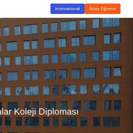
International
Aday Öğrenci
ma
Sürdürülebilir Kampüs
lar Koleji Diploması