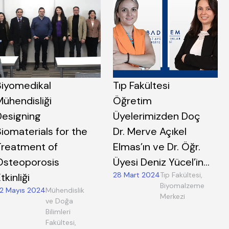
Biyomedikal
Tıp Fakültesi
Mühendisliği
Öğretim
Designing
Üyelerimizden Doç
iomaterials for the
Dr. Merve Açıkel
Treatment of
Elmas’ın ve Dr. Öğr.
Osteoporosis
Üyesi Deniz Yücel’in…
28 Mart 2024
Tıp Fakültesi,
tkinliği
Biyomalzeme
2 Mayıs 2024
Mühendislik
Merkezi
ve Doğa
Bilimleri
Fakültesi,