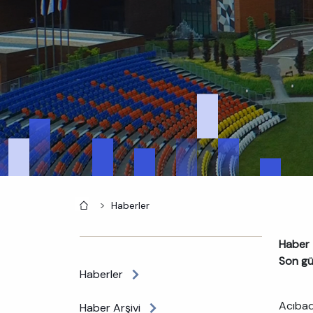
Anasayfa
Haberler
Haber 
Son gü
Haberler
Acıba
Haber Arşivi