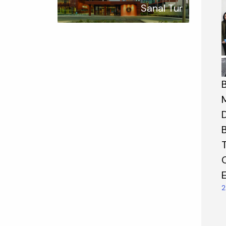
Sanal Tur
B
E
2