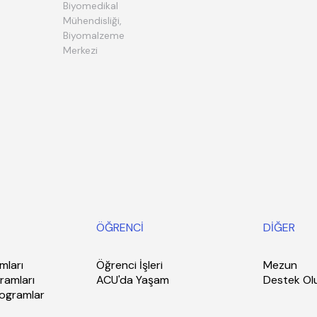
Biyomedikal
Mühendisliği,
Biyomalzeme
Merkezi
ÖĞRENCİ
DİĞER
mları
Öğrenci İşleri
Mezun
ramları
ACU'da Yaşam
Destek Ol
rogramlar