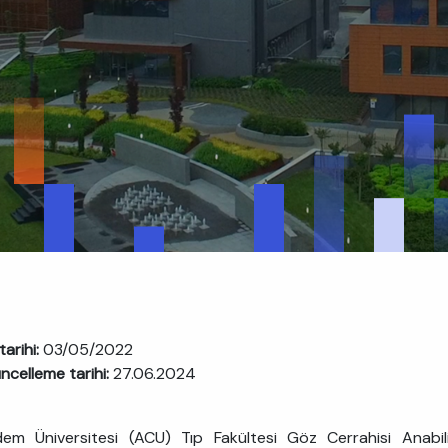
tarihi:
03/05/2022
ncelleme tarihi:
27.06.2024
dem Üniversitesi (ACU) Tıp Fakültesi Göz Cerrahisi Anab