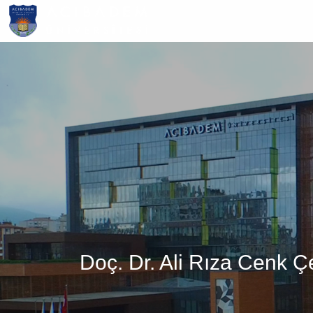
Ana
içeriğe
atla
Doç. Dr. Ali Rıza Cenk Ç