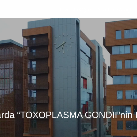
Üniversite
Öğrenci
Akademik
Araştır
klarda “TOXOPLASMA GONDII”nin 