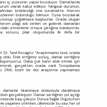
ların iç yüzeyinin yapısı bozuluyor. Damarlarda
urum olarak kabul ediliyor. Yangısal durumun,
arafından tetiklendiği öne sürülmekte. Aterom
tuzlarının bulunduğu biliniyor. Oysa bozularak
 tutunup çoğalmaya başlıyorlar. Orada oluşan
terom plağı adı verilen ve giderek damarları
aki etmenlerle ortaya çıktığına inanılıyordu.
ma sonucu, plak oluşumunda ilk defa bir
f. Dr. Tanıl Kocagöz; “Araştırmamız bize, orada
oldu. Elde ettiğimiz sonuç, damar sertliğine
e düşünüyoruz. Daha çok kanıt elde etmek için
reterek, gerçekten orada canlı Toxoplasma
z DNA, bizim bir dizi araştırma yapmamazı
e; damarlar tıkanmaya dolayısıyla daralmaya
lüm gerçekleşiyor. Damar sertliğinin yol açtığı
r listesinde başı çekiyor. Dünya Sağlık Örgütü’nün
yle yaşamını yitirirken, ülkemizde bu sayı her yıl