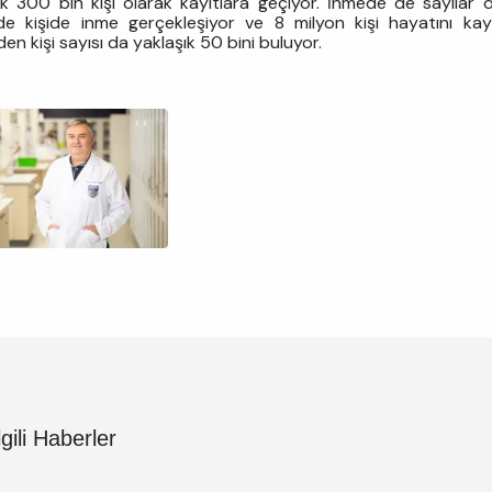
ık 300 bin kişi olarak kayıtlara geçiyor. İnmede de sayılar
de kişide inme gerçekleşiyor ve 8 milyon kişi hayatını ka
en kişi sayısı da yaklaşık 50 bini buluyor.
lgili Haberler