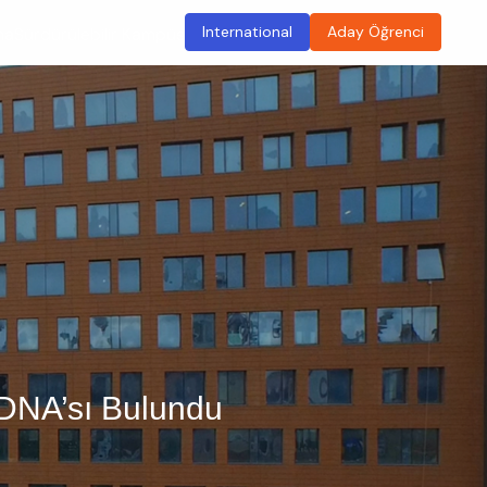
International
Aday Öğrenci
ma
Sürdürülebilir Kampüs
DNA’sı Bulundu