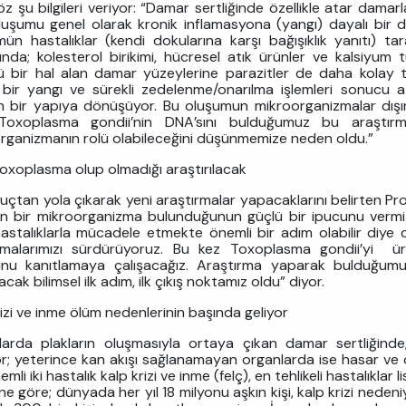
z şu bilgileri veriyor: “Damar sertliğinde özellikle atar damar
luşumu genel olarak kronik inflamasyona (yangı) dayalı bir d
ün hastalıklar (kendi dokularına karşı bağışıklık yanıtı) t
rında; kolesterol birikimi, hücresel atık ürünler ve kalsiyum 
ü bir hal alan damar yüzeylerine parazitler de daha kolay
 bir yangı ve sürekli zedelenme/onarılma işlemleri sonucu a
n bir yapıya dönüşüyor. Bu oluşumun mikroorganizmalar dışınd
oxoplasma gondii’nin DNA’sını bulduğumuz bu araştır
rganizmanın rolü olabileceğini düşünmemize neden oldu.”
Toxoplasma olup olmadığı araştırılacak
uçtan yola çıkarak yeni araştırmalar yapacaklarını belirten Pro
n bir mikroorganizma bulunduğunun güçlü bir ipucunu vermiş 
hastalıklarla mücadele etmekte önemli bir adım olabilir diy
rmalarımızı sürdürüyoruz. Bu kez Toxoplasma gondii’yi ü
nu kanıtlamaya çalışacağız. Araştırma yaparak bulduğumu
cak bilimsel ilk adım, ilk çıkış noktamız oldu” diyor.
rizi ve inme ölüm nedenlerinin başında geliyor
arda plakların oluşmasıyla ortaya çıkan damar sertliğind
or; yeterince kan akışı sağlanamayan organlarda ise hasar ve ö
mli iki hastalık kalp krizi ve inme (felç), en tehlikeli hastalıkla
ine göre; dünyada her yıl 18 milyonu aşkın kişi, kalp krizi nedeni