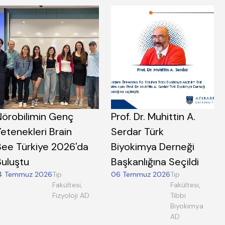
Nörobilimin Genç
Prof. Dr. Muhittin A.
etenekleri Brain
Serdar Türk
Bee Türkiye 2026'da
Biyokimya Derneği
Buluştu
Başkanlığına Seçildi
4 Temmuz 2026
Tıp
06 Temmuz 2026
Tıp
Fakültesi,
Fakültesi,
Fizyoloji AD
Tıbbi
Biyokimya
AD