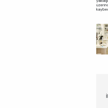
yaklaş
üzerin
kaybed
İ