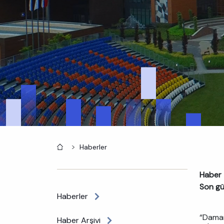
Anasayfa
Haberler
Haber 
Son gü
Haberler
“Damar
Haber Arşivi