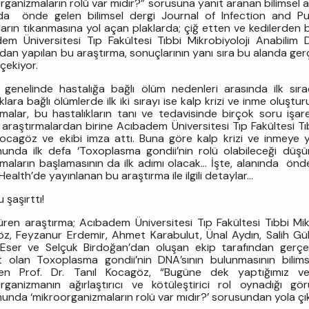
rganizmaların rolü var mıdır?” sorusuna yanıt aranan bilimsel a
da önde gelen bilimsel dergi Journal of Infection and Pu
arın tıkanmasına yol açan plaklarda; çiğ etten ve kedilerden
em Üniversitesi Tıp Fakültesi Tıbbi Mikrobiyoloji Anabilim 
dan yapılan bu araştırma, sonuçlarının yanı sıra bu alanda gerçe
 çekiyor.
genelinde hastalığa bağlı ölüm nedenleri arasında ilk sıra
klara bağlı ölümlerde ilk iki sırayı ise kalp krizi ve inme oluş
rmalar, bu hastalıkların tanı ve tedavisinde birçok soru işar
 araştırmalardan birine Acıbadem Üniversitesi Tıp Fakültesi Tıb
Kocagöz ve ekibi imza attı. Buna göre kalp krizi ve inmeye 
unda ilk defa ‘Toxoplasma gondii’nin rolü olabileceği düşün
rmaların başlamasının da ilk adımı olacak… İşte, alanında önde
Health’de yayınlanan bu araştırma ile ilgili detaylar…
 şaşırttı!
süren araştırma; Acıbadem Üniversitesi Tıp Fakültesi Tıbbi Mikr
z, Feyzanur Erdemir, Ahmet Karabulut, Ünal Aydın, Salih G
ser ve Selçuk Birdoğan’dan oluşan ekip tarafından gerçekl
t olan Toxoplasma gondii’nin DNA’sının bulunmasının bili
yen Prof. Dr. Tanıl Kocagöz, “Bugüne dek yaptığımız ve 
rganizmanın ağırlaştırıcı ve kötüleştirici rol oynadığı 
unda ‘mikroorganizmaların rolü var mıdır?’ sorusundan yola çık