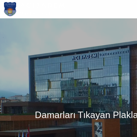
Ana
içeriğe
atla
Damarları Tıkayan Pla