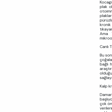
Kocagö
plak o
otoimm
plakla
pürüzl
kronik
tıkaya
Ama T
mikroo
Canlı 
Bu son
çoğala
bağlı 
araştı
olduğu
sağlaya
Kalp k
Damarl
başlıy
çok öne
veriler