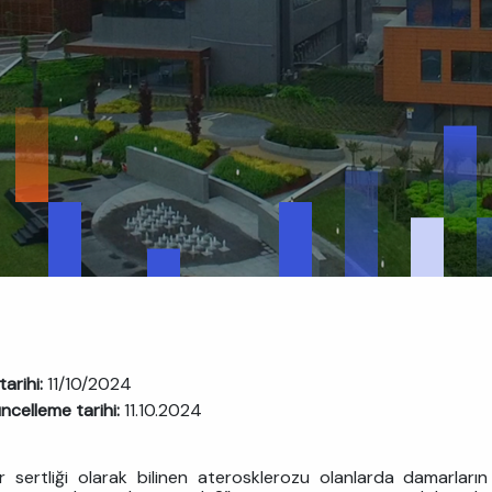
tarihi:
11/10/2024
ncelleme tarihi:
11.10.2024
 sertliği olarak bilinen aterosklerozu olanlarda damarlar