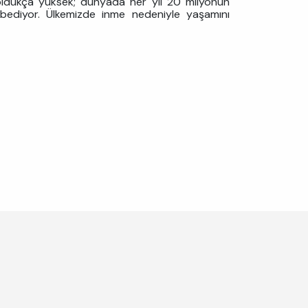
 oldukça yüksek; dünyada her yıl 20 milyonun
ybediyor. Ülkemizde inme nedeniyle yaşamını