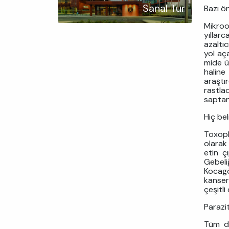
Sanal Tur
Bazı ö
Mikroo
yıllarc
azaltıc
yol aç
mide ü
haline
araştı
rastl
saptan
Hiç be
Toxopl
olarak 
etin ç
Gebeli
Kocagö
kanser
çeşitli
Parazi
Tüm dü