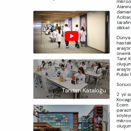
mikroo
Alanın
damarl
Acıbad
tarafın
dikkat
Dünya 
hastalı
araştı
önemli
Tanıl 
oluşum
araştı
Public 
Sonucu
Tanıtım Kataloğu
2 yıl 
Kocagö
Ecem E
parazi
söyle
mikroo
oluşum