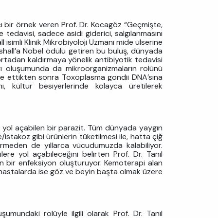
ıcı bir örnek veren Prof. Dr. Kocagöz “Geçmişte,
ve tedavisi, sadece asidi giderici, salgılanmasını
l isimli Klinik Mikrobiyoloji Uzmanı mide ülserine
arshall’a Nobel ödülü getiren bu buluş, dünyada
 ortadan kaldırmaya yönelik antibiyotik tedavisi
ağı oluşumunda da mikroorganizmaların rolünü
imine ettikten sonra Toxoplasma gondii DNA’sına
 kültür besiyerlerinde kolayca üretilerek
 yol açabilen bir parazit. Tüm dünyada yaygın
stakoz gibi ürünlerin tüketilmesi ile, hatta çiğ
i vermeden de yıllarca vücudumuzda kalabiliyor.
ere yol açabileceğini belirten Prof. Dr. Tanıl
eyen bir enfeksiyon oluşturuyor. Kemoterapi alan
ı hastalarda ise göz ve beyin başta olmak üzere
undaki rolüyle ilgili olarak Prof. Dr. Tanıl