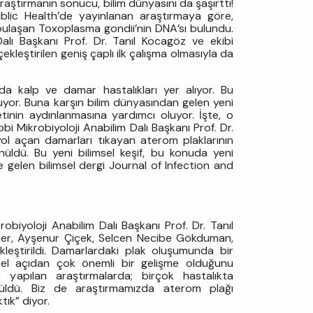
raştırmanın sonucu, bilim dünyasını da şaşırttı!
blic Health’de yayınlanan araştırmaya göre,
 bulaşan Toxoplasma gondii’nin DNA’sı bulundu.
Dalı Başkanı Prof. Dr. Tanıl Kocagöz ve ekibi
kleştirilen geniş çaplı ilk çalışma olmasıyla da
da kalp ve damar hastalıkları yer alıyor. Bu
turuyor. Buna karşın bilim dünyasından gelen yeni
etinin aydınlanmasına yardımcı oluyor. İşte, o
bi Mikrobiyoloji Anabilim Dalı Başkanı Prof. Dr.
yol açan damarları tıkayan aterom plaklarının
üldü. Bu yeni bilimsel keşif, bu konuda yeni
 gelen bilimsel dergi Journal of Infection and
obiyoloji Anabilim Dalı Başkanı Prof. Dr. Tanıl
üler, Ayşenur Çiçek, Selcen Necibe Gökduman,
eştirildi. Damarlardaki plak oluşumunda bir
msel açıdan çok önemli bir gelişme olduğunu
yapılan araştırmalarda; birçok hastalıkta
görüldü. Biz de araştırmamızda aterom plağı
tık” diyor.