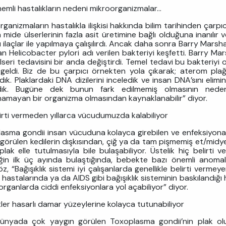
nemli hastalıkların nedeni mikroorganizmalar…
rganizmaların hastalıkla ilişkisi hakkında bilim tarihinden çarp
a mide ülserlerinin fazla asit üretimine bağlı olduğuna inanılır 
ı ilaçlar ile yapılmaya çalışılırdı. Ancak daha sonra Barry Marshal
an Helicobacter pylori adı verilen bakteriyi keşfetti. Barry M
lseri tedavisini bir anda değiştirdi. Temel tedavi bu bakteriyi
 geldi. Biz de bu çarpıcı örnekten yola çıkarak; aterom pl
rdık. Plaklardaki DNA dizilerini inceledik ve insan DNA’sını el
adık. Bugüne dek bunun fark edilmemiş olmasının nedeni,
amayan bir organizma olmasından kaynaklanabilir” diyor.
lirti vermeden yıllarca vücudumuzda kalabiliyor
asma gondii insan vücuduna kolayca girebilen ve enfeksiyona
görülen kedilerin dışkısından, çiğ ya da tam pişmemiş et/midye/i
ıplak elle tutulmasıyla bile bulaşabiliyor. Üstelik hiç belirt
ğin ilk üç ayında bulaştığında, bebekte bazı önemli anomalil
z, “Bağışıklık sistemi iyi çalışanlarda genellikle belirti verm
 hastalarında ya da AIDS gibi bağışıklık sisteminin baskılandığ
 organlarda ciddi enfeksiyonlara yol açabiliyor” diyor.
tler hasarlı damar yüzeylerine kolayca tutunabiliyor
nyada çok yaygın görülen Toxoplasma gondii’nin plak oluşum