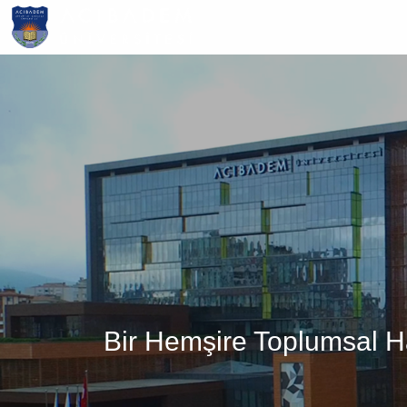
Ana
içeriğe
atla
Bir Hemşire Toplumsal H