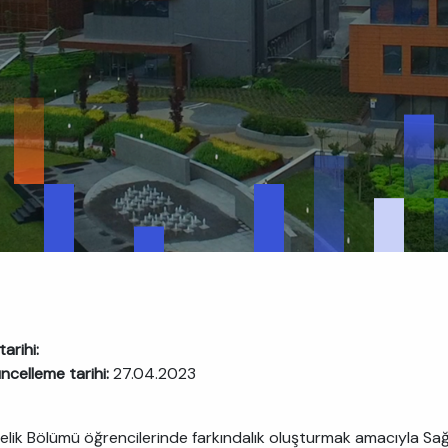
arihi:
ncelleme tarihi:
27.04.2023
elik Bölümü öğrencilerinde farkındalık oluşturmak amacıyla Sağl