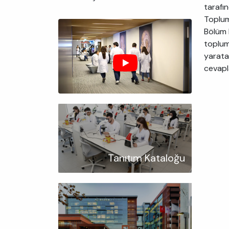
tarafı
Toplums
Bölüm 
toplum
yaratab
cevapl
Tanıtım Kataloğu