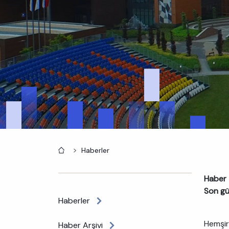
Anasayfa
Haberler
Haber t
Son gü
Haberler
Hemşir
Haber Arşivi