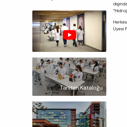
dışında
“Hidro
Herkesi
Üyesi P
Tanıtım Kataloğu