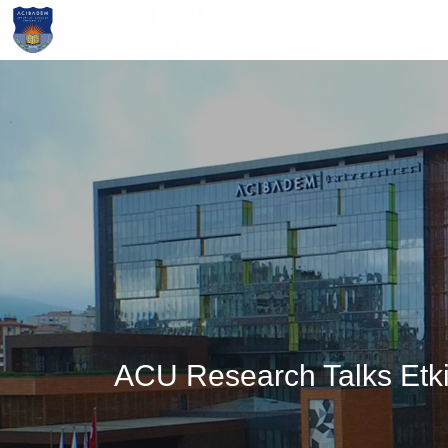
Ana
içeriğe
atla
ACU Research Talks Etki