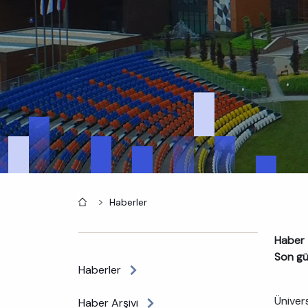
Anasayfa
Haberler
Haber 
Son gü
Haberler
Ünivers
Haber Arşivi