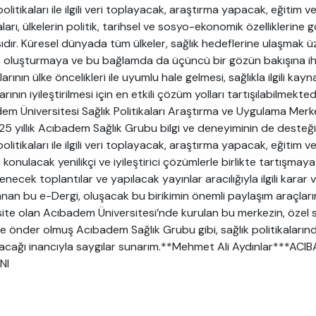
politikaları ile ilgili veri toplayacak, araştırma yapacak, eğitim 
aları, ülkelerin politik, tarihsel ve sosyo-ekonomik özelliklerin
ıdır. Küresel dünyada tüm ülkeler, sağlık hedeflerine ulaşmak ü
ş oluşturmaya ve bu bağlamda da üçüncü bir gözün bakışına ihti
larının ülke öncelikleri ile uyumlu hale gelmesi, sağlıkla ilgili kayn
rının iyileştirilmesi için en etkili çözüm yolları tartışılabilmekt
em Üniversitesi Sağlık Politikaları Araştırma ve Uygulama Mer
5 yıllık Acıbadem Sağlık Grubu bilgi ve deneyiminin de desteğiyl
politikaları ile ilgili veri toplayacak, araştırma yapacak, eğitim 
konulacak yenilikçi ve iyileştirici çözümlerle birlikte tartışmaya a
necek toplantılar ve yapılacak yayınlar aracılığıyla ilgili karar ver
anan bu e-Dergi, oluşacak bu birikimin önemli paylaşım araçların
site olan Acıbadem Üniversitesi’nde kurulan bu merkezin, özel s
e önder olmuş Acıbadem Sağlık Grubu gibi, sağlık politikaların
acağı inancıyla saygılar sunarım.**Mehmet Ali Aydınlar***A
NI