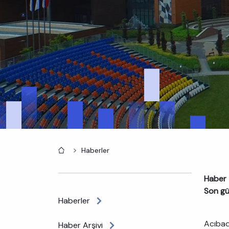
Anasayfa
Haberler
Haber t
Son gü
Haberler
Acıbade
Haber Arşivi