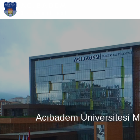
Ana
içeriğe
atla
Acıbadem Üniversitesi Mü