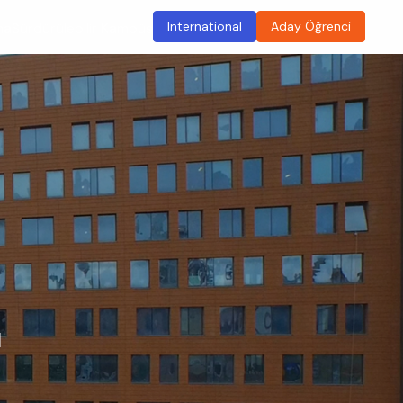
International
Aday Öğrenci
ma
Sürdürülebilir Kampüs
ı