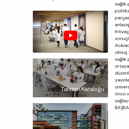
sağlık 
politik
parças
anlayı
ihtiyaç
sonuçla
Acıbad
olmuş 2
sağlık 
ortaya 
düzenle
yayınl
üniver
Tanıtım Kataloğu
öncü v
sağlay
BAŞKA