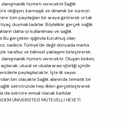
ve danışmanlık hizmeti verecektir.Sağlık
e göre değişen; karmaşık ve dinamik bir sürecin
zere tüm paydaşları bir araya getirerek ortak
yaç duymaktadırlar. Böylelikle; gerçek sağlık
akların daha iyi kullanılması ve sağlık
edir.Bu gerçekler ışığında kurulmuş olan
kezi, sadece Türkiye’de değil dünyada marka
e tarafsız ve bilimsel yaklaşımı birleştirerek;
ve danışmanlık hizmeti verecektir. Oluşan birikim,
çılacak, ulusal ve uluslararası işbirliği içinde
icilerle paylaşılacaktır. İşte ilk sayısı
dan biri olacaktır.Sağlık alanında tematik bir
ağlık sektöründe hep ilkleri gerçekleştirerek
da da sektöre emsal olacak katkılar
CIBADEM ÜNİVERSİTESİ MÜTEVELLİ HEYETİ