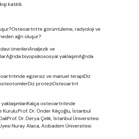
i katıldı.
luşur?Osteoartritte görüntüleme, radyoloji ve
neden ağrı oluşur?
avi önerileriAnaljezik ve
nlarAğrıda biyopsikososyal yaklaşımAğrıda
eoartritinde egzersiz ve manuel terapiDiz
i osteotomilerDiz proteziOsteoartrit
 yaklaşımlarıKalça osteoartritinde
rulu:Prof. Dr. Önder Kılıçoğlu, İstanbul
alıProf. Dr. Derya Çelik, İstanbul Üniversitesi
. Üyesi Nuray Alaca, Acıbadem Üniversitesi