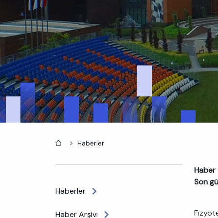
Anasayfa
Haberler
Haber 
Son gü
Haberler
Fizyote
Haber Arşivi