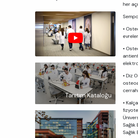
her aç
Sempoz
• Oste
evrele
• Oste
antien
elektr
• Diz 
osteoa
cerrah
Tanıtım Kataloğu
• Kalç
fizyot
Ünivers
Sağlık
Sağlık 