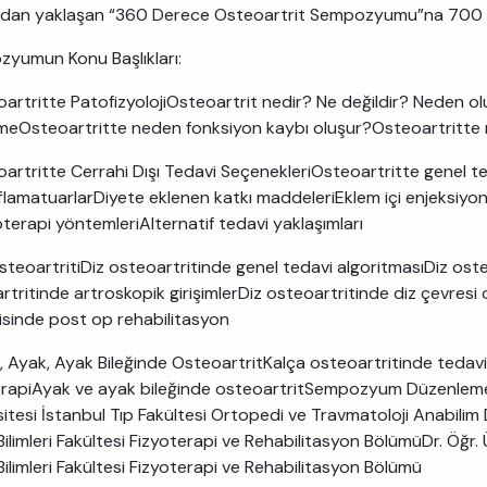
ıdan yaklaşan “360 Derece Osteoartrit Sempozyumu”na 700 kiş
yumun Konu Başlıkları:
oartritte PatofizyolojiOsteoartrit nedir? Ne değildir? Neden o
meOsteoartritte neden fonksiyon kaybı oluşur?Osteoartritte 
oartritte Cerrahi Dışı Tedavi SeçenekleriOsteoartritte genel ted
flamatuarlarDiyete eklenen katkı maddeleriEklem içi enjeksiyo
oterapi yöntemleriAlternatif tedavi yaklaşımları
OsteoartritiDiz osteoartritinde genel tedavi algoritmasıDiz ost
rtritinde artroskopik girişimlerDiz osteoartritinde diz çevres
isinde post op rehabilitasyon
a, Ayak, Ayak Bileğinde OsteoartritKalça osteoartritinde tedavi
erapiAyak ve ayak bileğinde osteoartritSempozyum Düzenleme Ku
itesi İstanbul Tıp Fakültesi Ortopedi ve Travmatoloji Anabilim D
 Bilimleri Fakültesi Fizyoterapi ve Rehabilitasyon BölümüDr. Öğr
Bilimleri Fakültesi Fizyoterapi ve Rehabilitasyon Bölümü