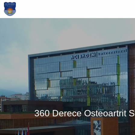
Ana
içeriğe
atla
360 Derece Osteoartrit 