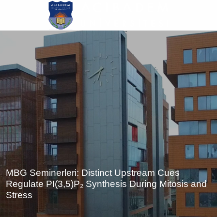
Ana
içeriğe
atla
MBG Seminerleri: Distinct Upstream Cues
Regulate PI(3,5)P₂ Synthesis During Mitosis and
Stress