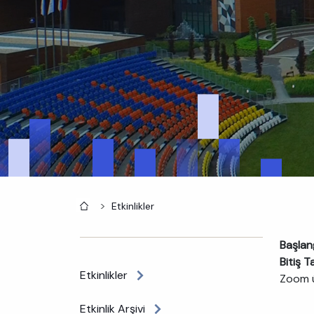
Anasayfa
Etkinlikler
Başlang
Bitiş Ta
Etkinlikler
Zoom 
Etkinlik Arşivi