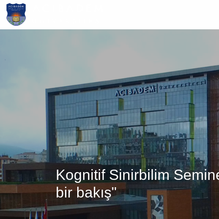
Ana
içeriğe
atla
Kognitif Sinirbilim Semi
bir bakış"