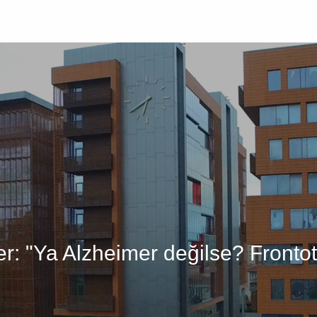
Üniversite
Öğrenci
Akademik
Araştır
ner: "Ya Alzheimer değilse? Fron