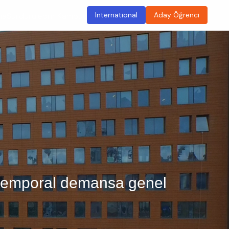
International
Aday Öğrenci
ma
Sürdürülebilir Kampüs
totemporal demansa genel