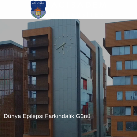
Ana
içeriğe
atla
Dünya Epilepsi Farkındalık Günü