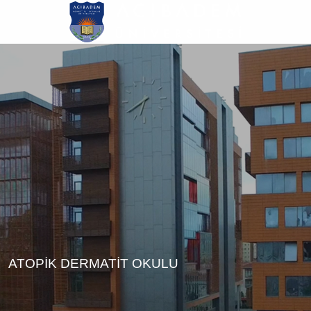
Ana
içeriğe
atla
ATOPİK DERMATİT OKULU