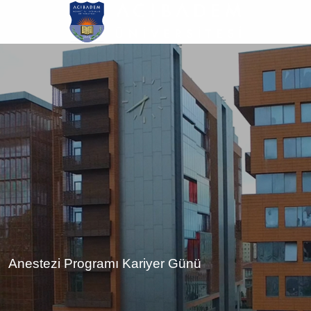
Ana
içeriğe
atla
Anestezi Programı Kariyer Günü