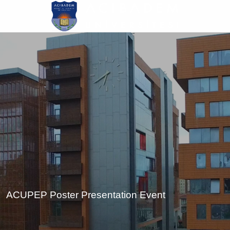
Ana
içeriğe
atla
ACUPEP Poster Presentation Event