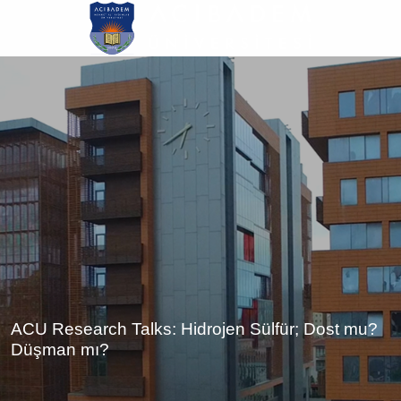
Ana
içeriğe
atla
ACU Research Talks: Hidrojen Sülfür; Dost mu?
Düşman mı?