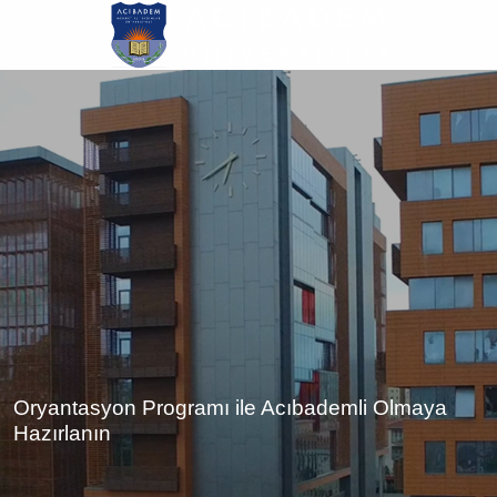
Ana
içeriğe
atla
Oryantasyon Programı ile Acıbademli Olmaya
Hazırlanın