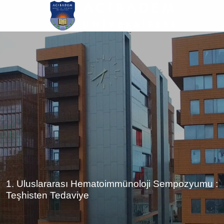
Ana
içeriğe
atla
1. Uluslararası Hematoimmünoloji Sempozyumu :
Teşhisten Tedaviye