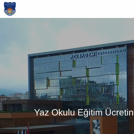
Ana
içeriğe
atla
Yaz Okulu Eğitim Ücreti