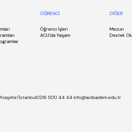
ÖĞRENCİ
DİĞER
mları
Öğrenci İşleri
Mezun
ramları
ACU'da Yaşam
Destek Ol
rogramlar
Ataşehir/İstanbul
0216 500 44 44
info@acibadem.edu.tr