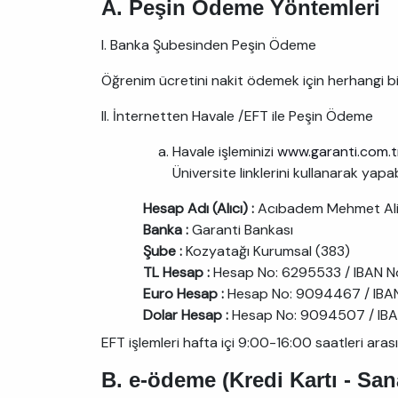
A. Peşin Ödeme Yöntemleri
I. Banka Şubesinden Peşin Ödeme
Öğrenim ücretini nakit ödemek için herhangi bi
II. İnternetten Havale /EFT ile Peşin Ödeme
Havale işleminizi
www.garanti.com.t
Üniversite linklerini kullanarak yap
Hesap Adı (Alıcı) :
Acıbadem Mehmet Ali 
Banka :
Garanti Bankası
Şube :
Kozyatağı Kurumsal (383)
TL Hesap :
Hesap No: 6295533 / IBAN 
Euro Hesap :
Hesap No: 9094467 / IB
Dolar Hesap :
Hesap No: 9094507 / IB
EFT işlemleri hafta içi 9:00-16:00 saatleri ara
B. e-ödeme (Kredi Kartı - San