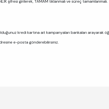
İK şifresi girilerek, TAMAM tıklanmalı ve süreç tamamlanmalı.
ş olduğunuz kredi kartına ait kampanyaları bankaları arayarak 
resine e-posta gönderebilirsiniz.