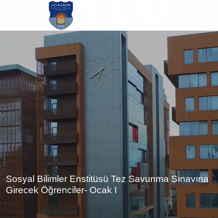
Ana
içeriğe
atla
Sosyal Bilimler Enstitüsü Tez Savunma Sınavına
Girecek Öğrenciler- Ocak I