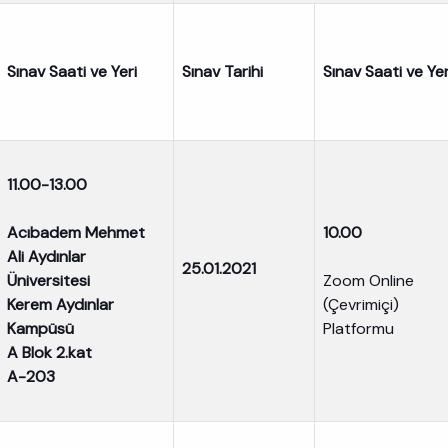
Sınav Saati ve Yeri
Sınav Tarihi
Sınav Saati ve Yer
11.00-13.00
Acıbadem Mehmet
10.00
Ali Aydınlar
25.01.2021
Üniversitesi
Zoom Online
Kerem Aydınlar
(Çevrimiçi)
Kampüsü
Platformu
A Blok 2.kat
A-203