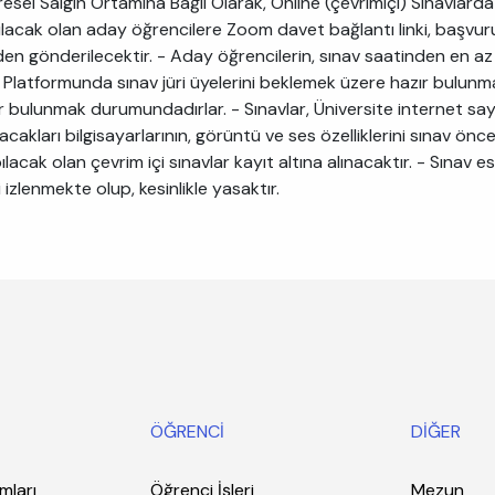
el Salgın Ortamına Bağlı Olarak, Online (çevrimiçi) Sınavlarda
ılacak olan aday öğrencilere Zoom davet bağlantı linki, başvur
en gönderilecektir. - Aday öğrencilerin, sınav saatinden en az 1
Platformunda sınav jüri üyelerini beklemek üzere hazır bulunma
ır bulunmak durumundadırlar. - Sınavlar, Üniversite internet say
acakları bilgisayarlarının, görüntü ve ses özelliklerini sınav ön
lacak olan çevrim içi sınavlar kayıt altına alınacaktır. - Sına
izlenmekte olup, kesinlikle yasaktır.
ÖĞRENCİ
DİĞER
mları
Öğrenci İşleri
Mezun