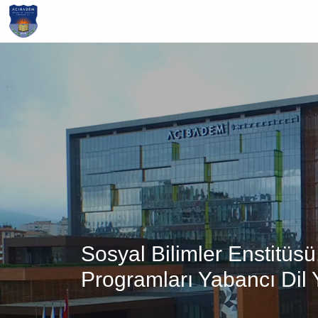
Ana
içeriğe
atla
Sosyal Bilimler Enstitüs
Programları Yabancı Dil Ye