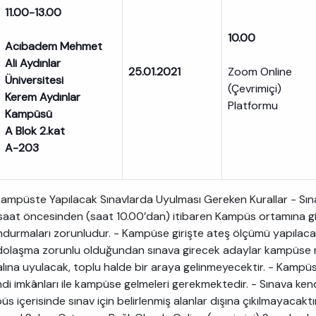
11.00-13.00
10.00
Acıbadem Mehmet
Ali Aydınlar
25.01.2021
Zoom Online
Üniversitesi
(Çevrimiçi)
Kerem Aydınlar
Platformu
Kampüsü
A Blok 2.kat
A-203
mpüste Yapılacak Sınavlarda Uyulması Gereken Kurallar - Sınav
saat öncesinden (saat 10.00’dan) itibaren Kampüs ortamına gir
ndurmaları zorunludur. - Kampüse girişte ateş ölçümü yapılaca
 dolaşma zorunlu olduğundan sınava girecek adaylar kampüse m
lına uyulacak, toplu halde bir araya gelinmeyecektir. - Kampüs
i imkânları ile kampüse gelmeleri gerekmektedir. - Sınava kendi
 içerisinde sınav için belirlenmiş alanlar dışına çıkılmayacaktı