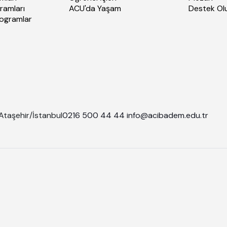
ramları
ACU'da Yaşam
Destek Ol
rogramlar
Ataşehir/İstanbul
0216 500 44 44
info@acibadem.edu.tr