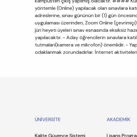
kampüsten çıkış yapılmış olacaktır. #### Küres
yöntemle (Online) yapılacak olan sınavlara kat
adreslerine, sınav gününün bir (1) gün öncesind
uygulaması üzerinden, Zoom Online (çevrimiçi) 
jüri heyeti üyeleri sınav esnasında eksiksiz haz
yapılacaktır. - Aday öğrencilerin sınavlara katıl
tutmaları(kamera ve mikrofon) önemlidir. - Yapı
odaklanmak zorundadırlar. İnternet aktiviteleri 
ÜNİVERSİTE
AKADEMİK
Kalite Güvence Sistemi
Lisans Progra