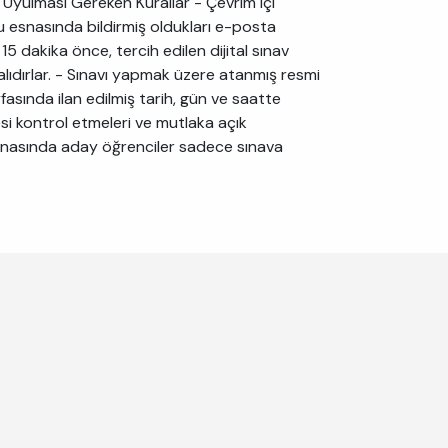
 Uyulması Gereken Kurallar - Çevrim içi
u esnasında bildirmiş oldukları e-posta
5 dakika önce, tercih edilen dijital sınav
lıdırlar. - Sınavı yapmak üzere atanmış resmi
fasında ilan edilmiş tarih, gün ve saatte
cesi kontrol etmeleri ve mutlaka açık
v esnasında aday öğrenciler sadece sınava