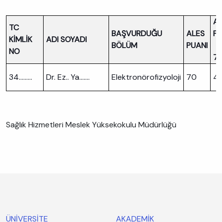
A
TC
BAŞVURDUĞU
ALES
P
KİMLİK
ADI SOYADI
BÖLÜM
PUANI
NO
7
34………
Dr. Ez.. Ya…….
Elektronörofizyoloji
70
4
Sağlık Hizmetleri Meslek Yüksekokulu Müdürlüğü
ÜNİVERSİTE
AKADEMİK