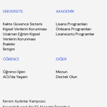
ÜNİVERSİTE
AKADEMİK
Kalite Güvence Sistemi
Lisans Programları
Kişisel Verilerin Korunması
Önlisans Programları
Uzaktan Eğitim Kişisel
Lisansüstü Programlar
Verilerin Korunması
İhaleler
İletişim
ÖĞRENCİ
DİĞER
Öğrenci İşleri
Mezun
ACU'da Yaşam
Destek Olun
Kerem Aydınlar Kampüsü
Kayışdağı cad. No:32 Ataşehir/İstanbul