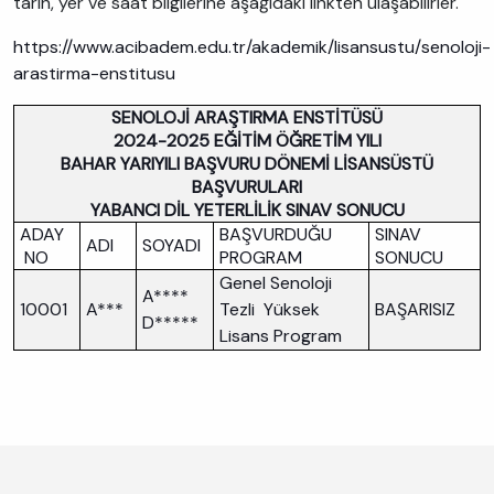
tarih, yer ve saat bilgilerine aşağıdaki linkten ulaşabilirler.
https://www.acibadem.edu.tr/akademik/lisansustu/senoloji-
arastirma-enstitusu
SENOLOJİ ARAŞTIRMA ENSTİTÜSÜ
2024-2025 EĞİTİM ÖĞRETİM YILI
BAHAR YARIYILI BAŞVURU DÖNEMİ LİSANSÜSTÜ
BAŞVURULARI
YABANCI DİL YETERLİLİK SINAV SONUCU
ADAY
BAŞVURDUĞU
SINAV
ADI
SOYADI
NO
PROGRAM
SONUCU
Genel Senoloji
A****
10001
A***
Tezli Yüksek
BAŞARISIZ
D*****
Lisans Program