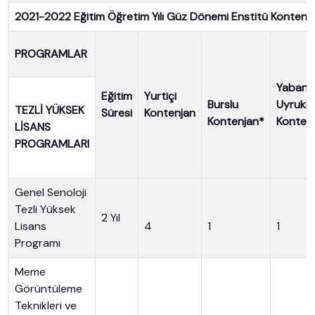
2021-2022 Eğitim Öğretim Yılı Güz Dönemi Enstitü Kontenjan
PROGRAMLAR
Yabanc
Eğitim
Yurtiçi
Burslu
Uyruklu
TEZLİ YÜKSEK
Süresi
Kontenjan
Kontenjan*
Konten
LİSANS
PROGRAMLARI
Genel Senoloji
Tezli Yüksek
2 Yıl
Lisans
4
1
1
Programı
Meme
Görüntüleme
Teknikleri ve