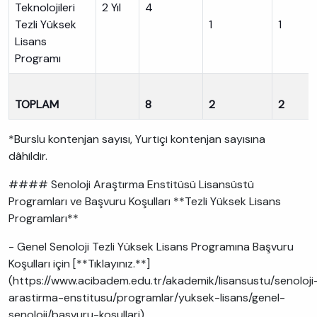
Teknolojileri
2 Yıl
4
Tezli Yüksek
1
1
Lisans
Programı
TOPLAM
8
2
2
*Burslu kontenjan sayısı, Yurtiçi kontenjan sayısına
dâhildir.
#### Senoloji Araştırma Enstitüsü Lisansüstü
Programları ve Başvuru Koşulları **Tezli Yüksek Lisans
Programları**
- Genel Senoloji Tezli Yüksek Lisans Programına Başvuru
Koşulları için [**Tıklayınız.**]
(https://www.acibadem.edu.tr/akademik/lisansustu/senoloji
arastirma-enstitusu/programlar/yuksek-lisans/genel-
senoloji/basvuru-kosullari)