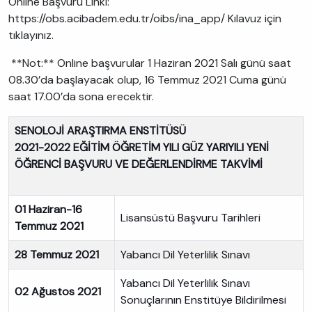
Online Başvuru Linki:
https://obs.acibadem.edu.tr/oibs/ina_app/ Kılavuz için
tıklayınız.
**Not:** Online başvurular 1 Haziran 2021 Salı günü saat
08.30’da başlayacak olup, 16 Temmuz 2021 Cuma günü
saat 17.00’da sona erecektir.
SENOLOJİ ARAŞTIRMA ENSTİTÜSÜ
2021-2022 EĞİTİM ÖĞRETİM YILI GÜZ YARIYILI YENİ
ÖĞRENCİ BAŞVURU VE DEĞERLENDİRME TAKVİMİ
01 Haziran-16
Lisansüstü Başvuru Tarihleri
Temmuz 2021
28 Temmuz 2021
Yabancı Dil Yeterlilik Sınavı
Yabancı Dil Yeterlilik Sınavı
02 Ağustos 2021
Sonuçlarının Enstitüye Bildirilmesi