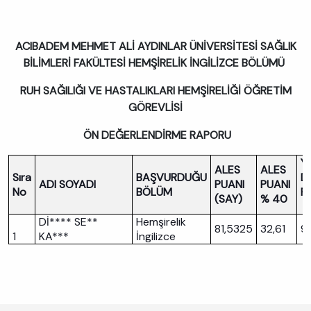
ACIBADEM MEHMET ALİ AYDINLAR ÜNİVERSİTESİ SAĞLIK
BİLİMLERİ FAKÜLTESİ HEMŞİRELİK İNGİLİZCE BÖLÜMÜ
RUH SAĞILIĞI VE HASTALIKLARI HEMŞİRELİĞİ ÖĞRETİM
GÖREVLİSİ
ÖN DEĞERLENDİRME RAPORU
Y
ALES
ALES
Sıra
BAŞVURDUĞU
Dİ
ADI SOYADI
PUANI
PUANI
No
BÖLÜM
P
(SAY)
% 40
Dİ**** SE**
Hemşirelik
81,5325
32,61
9
1
KA***
İngilizce