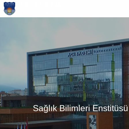
Ana
içeriğe
atla
Sağlık Bilimleri Enstitü