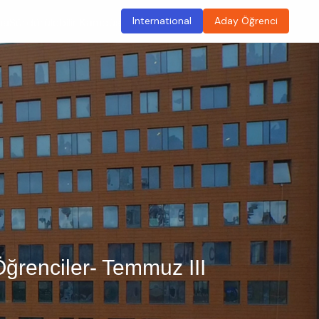
International
Aday Öğrenci
ma
Sürdürülebilir Kampüs
Öğrenciler- Temmuz III