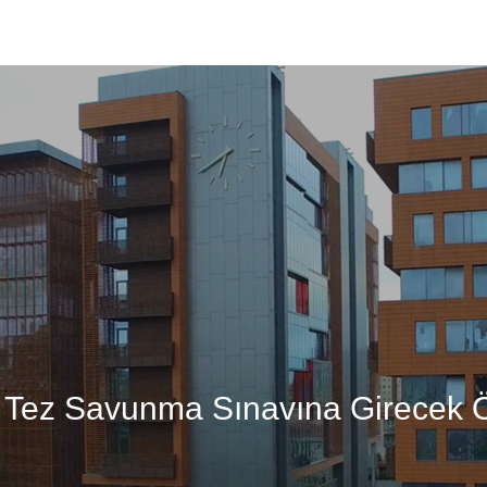
Üniversite
Öğrenci
Akademik
Araştır
sü Tez Savunma Sınavına Girecek 