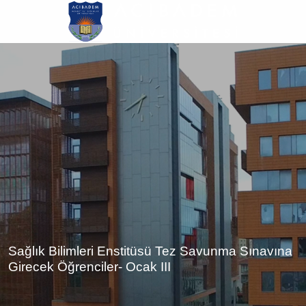
Ana
içeriğe
atla
Sağlık Bilimleri Enstitüsü Tez Savunma Sınavına
Girecek Öğrenciler- Ocak III