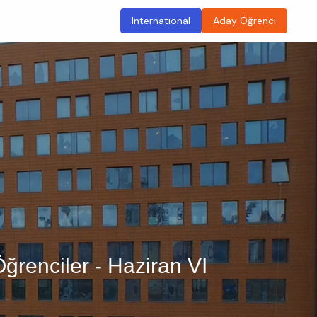
International
Aday Öğrenci
ma
Sürdürülebilir Kampüs
ğrenciler - Haziran VI