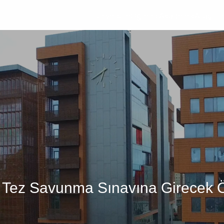
Üniversite
Öğrenci
Akademik
Araştır
sü Tez Savunma Sınavına Girecek Ö