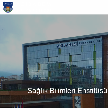
Ana
içeriğe
atla
Sağlık Bilimleri Enstitü