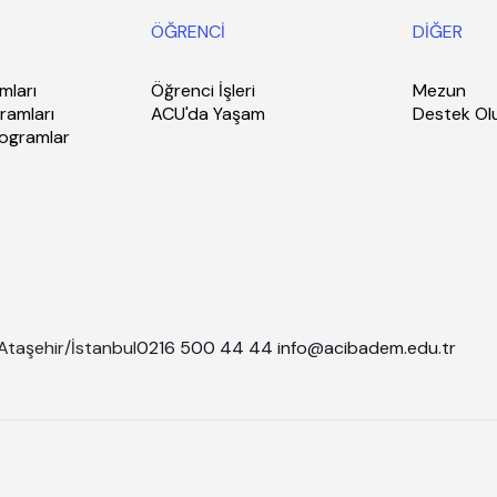
ÖĞRENCİ
DİĞER
mları
Öğrenci İşleri
Mezun
ramları
ACU'da Yaşam
Destek Ol
rogramlar
Ataşehir/İstanbul
0216 500 44 44
info@acibadem.edu.tr