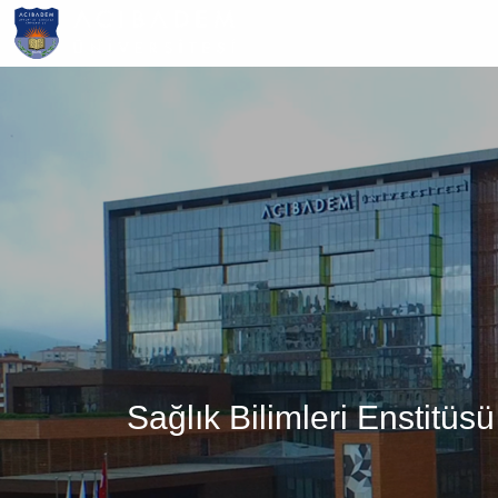
Ana
içeriğe
atla
Sağlık Bilimleri Enstitü