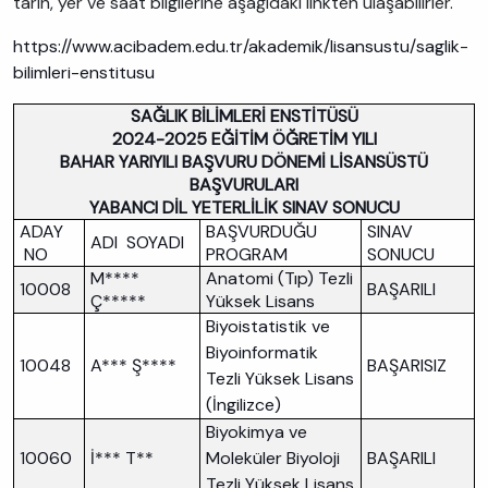
tarih, yer ve saat bilgilerine aşağıdaki linkten ulaşabilirler.
https://www.acibadem.edu.tr/akademik/lisansustu/saglik-
bilimleri-enstitusu
SAĞLIK BİLİMLERİ ENSTİTÜSÜ
2024-2025 EĞİTİM ÖĞRETİM YILI
BAHAR YARIYILI BAŞVURU DÖNEMİ LİSANSÜSTÜ
BAŞVURULARI
YABANCI DİL YETERLİLİK SINAV SONUCU
ADAY
BAŞVURDUĞU
SINAV
ADI SOYADI
NO
PROGRAM
SONUCU
M****
Anatomi (Tıp) Tezli
10008
BAŞARILI
Ç*****
Yüksek Lisans
Biyoistatistik ve
Biyoinformatik
10048
A*** Ş****
BAŞARISIZ
Tezli Yüksek Lisans
(İngilizce)
Biyokimya ve
10060
İ*** T**
Moleküler Biyoloji
BAŞARILI
Tezli Yüksek Lisans