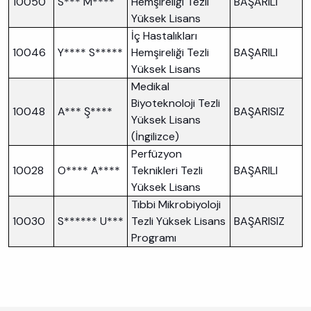
10050
S*** M****
Hemşireliği Tezli
BAŞARILI
Yüksek Lisans
İç Hastalıkları
10046
Y**** S*****
Hemşireliği Tezli
BAŞARILI
Yüksek Lisans
Medikal
Biyoteknoloji Tezli
10048
A*** Ş****
BAŞARISIZ
Yüksek Lisans
(İngilizce)
Perfüzyon
10028
O**** A****
Teknikleri Tezli
BAŞARILI
Yüksek Lisans
Tıbbi Mikrobiyoloji
10030
S****** U***
Tezli Yüksek Lisans
BAŞARISIZ
Programı