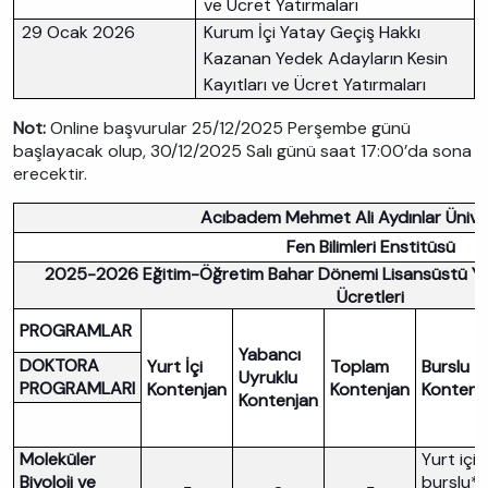
ve Ücret Yatırmaları
29 Ocak 2026
Kurum İçi Yatay Geçiş Hakkı
Kazanan Yedek Adayların Kesin
Kayıtları ve Ücret Yatırmaları
Not:
Online başvurular 25/12/2025 Perşembe günü
başlayacak olup, 30/12/2025 Salı günü saat 17:00’da sona
erecektir.
Acıbadem Mehmet Ali Aydınlar Ünive
Fen Bilimleri Enstitüsü
2025-2026 Eğitim-Öğretim Bahar Dönemi Lisansüstü Yat
Ücretleri
PROGRAMLAR
Yabancı
DOKTORA
Yurt İçi
Toplam
Burslu
Uyruklu
PROGRAMLARI
Kontenjan
Kontenjan
Kontenj
Kontenjan
Moleküler
Yurt içi
Biyoloji ve
burslu*: