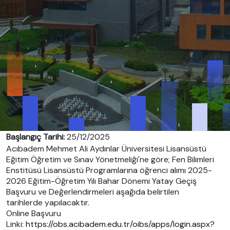
Başlangıç Tarihi:
25/12/2025
Acıbadem Mehmet Ali Aydınlar Üniversitesi Lisansüstü
Eğitim Öğretim ve Sınav Yönetmeliği'ne göre; Fen Bilimleri
Enstitüsü Lisansüstü Programlarına öğrenci alımı 2025-
2026 Eğitim-Öğretim Yılı Bahar Dönemi Yatay Geçiş
Başvuru ve Değerlendirmeleri aşağıda belirtilen
tarihlerde yapılacaktır.
Online Başvuru
Linki:
https://obs.acibadem.edu.tr/oibs/apps/login.aspx?