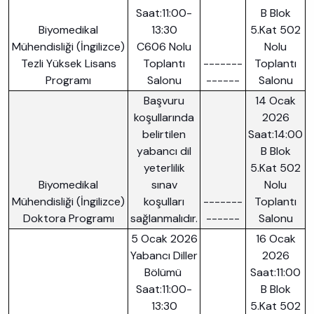
Saat:11:00-
B Blok
Biyomedikal
13:30
5.Kat 502
Mühendisliği (İngilizce)
C606 Nolu
Nolu
Tezli Yüksek Lisans
Toplantı
-------
Toplantı
Programı
Salonu
------
Salonu
Başvuru
14 Ocak
koşullarında
2026
belirtilen
Saat:14:00
yabancı dil
B Blok
yeterlilik
5.Kat 502
Biyomedikal
sınav
Nolu
Mühendisliği (İngilizce)
koşulları
-------
Toplantı
Doktora Programı
sağlanmalıdır.
------
Salonu
5 Ocak 2026
16 Ocak
Yabancı Diller
2026
Bölümü
Saat:11:00
Saat:11:00-
B Blok
13:30
5.Kat 502