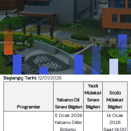
Başlangıç Tarihi:
12/01/2026
Yazılı
Mülakat
Sözlü
Yabancı Dil
Sınavı
Mülakat
Programlar
Sınavı Bilgileri
Bilgileri
Bilgileri
5 Ocak 2026
14 Ocak
Yabancı Diller
2026
Bölümü
Saat:14:00