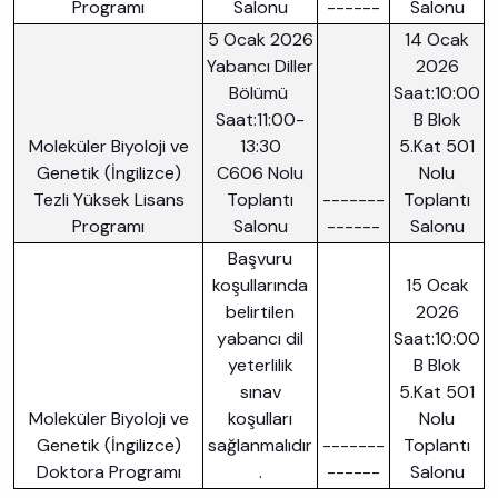
Programı
Salonu
------
Salonu
5 Ocak 2026
14 Ocak
Yabancı Diller
2026
Bölümü
Saat:10:00
Saat:11:00-
B Blok
Moleküler Biyoloji ve
13:30
5.Kat 501
Genetik (İngilizce)
C606 Nolu
Nolu
Tezli Yüksek Lisans
Toplantı
-------
Toplantı
Programı
Salonu
------
Salonu
Başvuru
koşullarında
15 Ocak
belirtilen
2026
yabancı dil
Saat:10:00
yeterlilik
B Blok
sınav
5.Kat 501
Moleküler Biyoloji ve
koşulları
Nolu
Genetik (İngilizce)
sağlanmalıdır
-------
Toplantı
Doktora Programı
.
------
Salonu