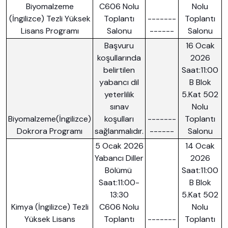
Biyomalzeme
C606 Nolu
Nolu
(İngilizce) Tezli Yüksek
Toplantı
-------
Toplantı
Lisans Programı
Salonu
------
Salonu
Başvuru
16 Ocak
koşullarında
2026
belirtilen
Saat:11:00
yabancı dil
B Blok
yeterlilik
5.Kat 502
sınav
Nolu
Biyomalzeme(İngilizce)
koşulları
-------
Toplantı
Dokrora Programı
sağlanmalıdır.
------
Salonu
5 Ocak 2026
14 Ocak
Yabancı Diller
2026
Bölümü
Saat:11:00
Saat:11:00-
B Blok
13:30
5.Kat 502
Kimya (İngilizce) Tezli
C606 Nolu
Nolu
Yüksek Lisans
Toplantı
-------
Toplantı