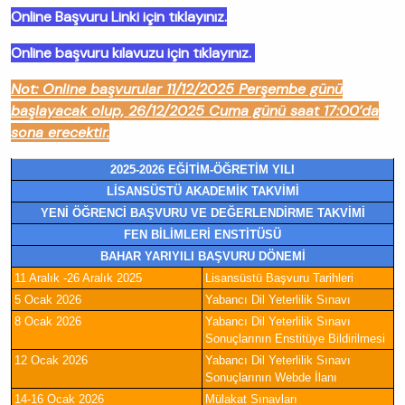
Online Başvuru Linki için tıklayınız.
Online başvuru kılavuzu için tıklayınız.
Not: Online başvurular 11/12/2025 Perşembe günü
başlayacak olup, 26/12/2025 Cuma günü saat 17:00’da
sona erecektir.
2025-2026 EĞİTİM-ÖĞRETİM YILI
LİSANSÜSTÜ AKADEMİK TAKVİMİ
YENİ ÖĞRENCİ BAŞVURU VE DEĞERLENDİRME TAKVİMİ
FEN BİLİMLERİ ENSTİTÜSÜ
BAHAR YARIYILI BAŞVURU DÖNEMİ
11 Aralık -26 Aralık 2025
Lisansüstü Başvuru Tarihleri
5 Ocak 2026
Yabancı Dil Yeterlilik Sınavı
8 Ocak 2026
Yabancı Dil Yeterlilik Sınavı
Sonuçlarının Enstitüye Bildirilmesi
12 Ocak 2026
Yabancı Dil Yeterlilik Sınavı
Sonuçlarının Webde İlanı
14-16 Ocak 2026
Mülakat Sınavları