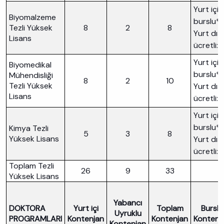
Yurt içi
Biyomalzeme
burslu*:
Tezli Yüksek
8
2
8
Yurt dışı
Lisans
ücretli: 
Yurt içi
Biyomedikal
burslu*:
Mühendisliği
8
2
10
Tezli Yüksek
Yurt dışı
Lisans
ücretli: 
Yurt içi
burslu*:
Kimya Tezli
5
3
8
Yüksek Lisans
Yurt dışı
ücretli: 
Toplam Tezli
26
9
33
Yüksek Lisans
Yabancı
DOKTORA
Yurt içi
Toplam
Burslu
Uyruklu
PROGRAMLARI
Kontenjan
Kontenjan
Kontenj
Kontenjan