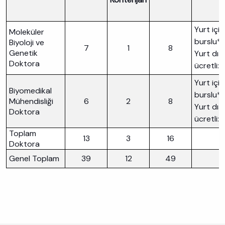
Yurt içi
Moleküler
burslu*:
Biyoloji ve
7
1
8
Genetik
Yurt dışı
Doktora
ücretli: 1
Yurt içi
Biyomedikal
burslu*:
Mühendisliği
6
2
8
Yurt dışı
Doktora
ücretli: 
Toplam
13
3
16
Doktora
Genel Toplam
39
12
49