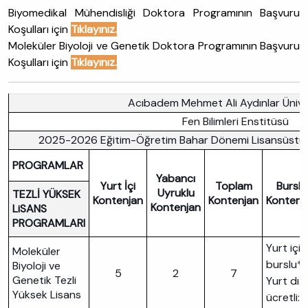
Biyomedikal Mühendisliği Doktora Programının Başvuru
Koşulları için
Tıklayınız.
Moleküler Biyoloji ve Genetik Doktora Programının Başvuru
Koşulları için
Tıklayınız.
Acıbadem Mehmet Ali Aydınlar Ünive
Fen Bilimleri Enstitüsü
2025-2026 Eğitim-Öğretim Bahar Dönemi Lisansüstü Ko
PROGRAMLAR
Yabancı
Yurt İçi
Toplam
Burslu
Uyruklu
TEZLİ YÜKSEK
Kontenjan
Kontenjan
Kontenj
Kontenjan
LiSANS
PROGRAMLARI
Yurt içi
Moleküler
burslu*:
Biyoloji ve
5
2
7
Genetik Tezli
Yurt dışı
Yüksek Lisans
ücretli: 