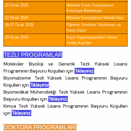
20 Ocak 2026
Mülakat Sınav Sonuçlarının
Enstitüye Bildirilmesi
22 Ocak 2026
Mülakat Sonuçlarının Webde İlanı
26-27 Ocak 2026
Öğretim Ücretinin Yatırılması ve
Kesin Kayıt
29 Ocak 2026
Kayıt Yaptırmayanların Yerine
Yedek Kayıtlar
TEZLİ PROGRAMLAR
Moleküler Biyoloji ve Genetik Tezli Yüksek Lisans
Programının Başvuru Koşulları için
Tıklayınız.
Biyomalzeme Tezli Yüksek Lisans Programının Başvuru
Koşulları için
Tıklayınız
.
Biyomedikal Mühendisliği Tezli Yüksek Lisans Programının
Başvuru Koşulları için
Tıklayınız.
Kimya Tezli Yüksek Lisans Programının Başvuru Koşulları
için
Tıklayınız.
DOKTORA PROGRAMLARI