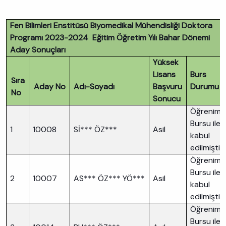
Fen Bilimleri Enstitüsü Biyomedikal Mühendisliği Doktora
Programı 2023-2024 Eğitim Öğretim Yılı Bahar Dönemi
Aday Sonuçları
Yüksek
Lisans
Burs
Sıra
Aday No
Adı-Soyadı
Başvuru
Durumu
No
Sonucu
Öğrenim
Bursu ile
1
10008
Sİ*** ÖZ***
Asil
kabul
edilmiştir
Öğrenim
Bursu ile
2
10007
AS*** ÖZ*** YÖ***
Asil
kabul
edilmiştir
Öğrenim
Bursu ile