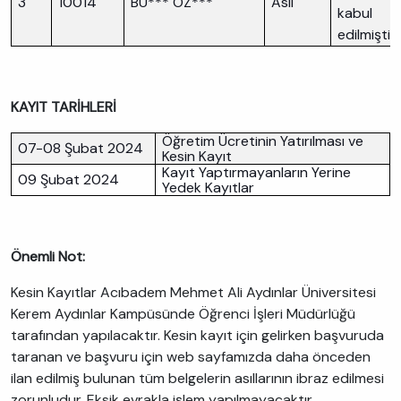
3
10014
BU*** ÖZ***
Asil
kabul
edilmiştir
KAYIT TARİHLERİ
Öğretim Ücretinin Yatırılması ve
07-08 Şubat 2024
Kesin Kayıt
Kayıt Yaptırmayanların Yerine
09 Şubat 2024
Yedek Kayıtlar
Önemli Not:
Kesin Kayıtlar Acıbadem Mehmet Ali Aydınlar Üniversitesi
Kerem Aydınlar Kampüsünde Öğrenci İşleri Müdürlüğü
tarafından yapılacaktır. Kesin kayıt için gelirken başvuruda
taranan ve başvuru için web sayfamızda daha önceden
ilan edilmiş bulunan tüm belgelerin asıllarının ibraz edilmesi
zorunludur. Eksik evrakla işlem yapılmayacaktır.