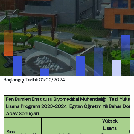
Başlangıç Tarihi:
01/02/2024
Fen Bilimleri Enstitüsü Biyomedikal Mühendisliği Tezli Yükse
Lisans Programı 2023-2024 Eğitim Öğretim Yılı Bahar Dön
Aday Sonuçları
Yüksek
Lisans
Sıra
Bu