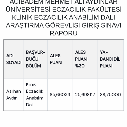
ACIBADEM MEHMET ALİ AYDINLAR
ÜNİVERSİTESİ ECZACILIK FAKÜLTESİ
KLİNİK ECZACILIK ANABİLİM DALI
ARAŞTIRMA GÖREVLİSİ GİRİŞ SINAVI
RAPORU
BAŞVUR-
ALES
YA-
ADI
ALES
DUĞU
PUANI
BANCI DİL
SOYADI
PUANI
BÖLÜM
%30
PUANI
Klinik
Aslıhan
Eczacılık
85,66039
25,698117
88,75000
Aydın
Anabilim
Dalı