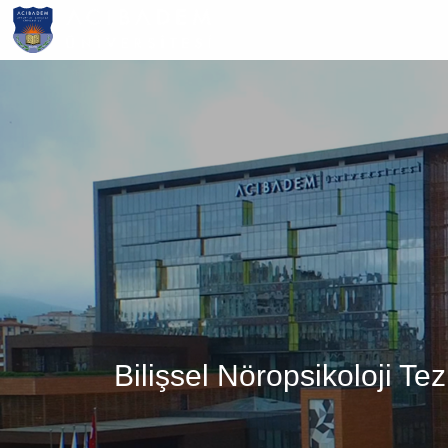
Ana
içeriğe
atla
Bilişsel Nöropsikoloji Te