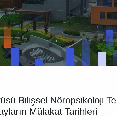
tüsü Bilişsel Nöropsikoloji T
yların Mülakat Tarihleri