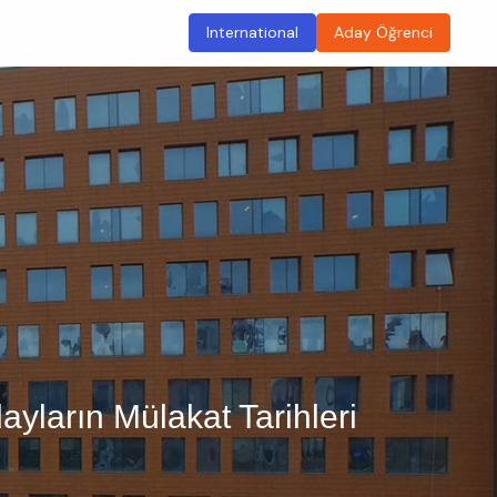
International
Aday Öğrenci
ma
Sürdürülebilir Kampüs
ayların Mülakat Tarihleri