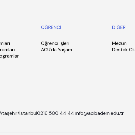
ÖĞRENCİ
DİĞER
mları
Öğrenci İşleri
Mezun
ramları
ACU'da Yaşam
Destek Ol
rogramlar
Ataşehir/İstanbul
0216 500 44 44
info@acibadem.edu.tr