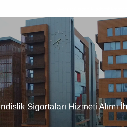
Üniversite
Öğrenci
Akademik
Araştır
islik Sigortaları Hizmeti Alımı İh