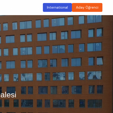
International
Aday Öğrenci
ma
Sürdürülebilir Kampüs
alesi