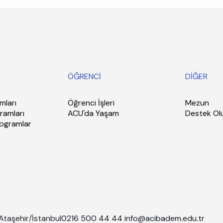
ÖĞRENCİ
DİĞER
mları
Öğrenci İşleri
Mezun
ramları
ACU'da Yaşam
Destek Ol
rogramlar
Ataşehir/İstanbul
0216 500 44 44
info@acibadem.edu.tr