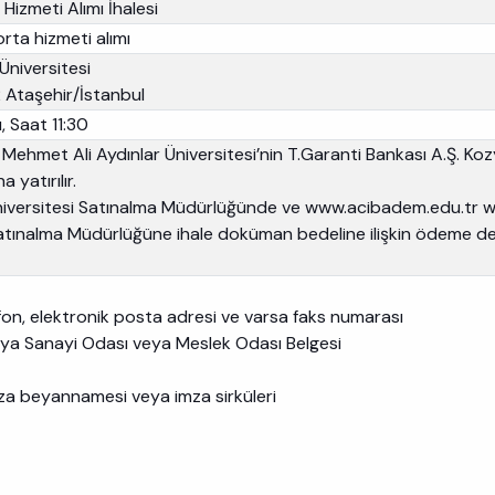
Hizmeti Alımı İhalesi
orta hizmeti alımı
niversitesi
 Ataşehir/İstanbul
 Saat 11:30
Mehmet Ali Aydınlar Üniversitesi’nin T.Garanti Bankası A.Ş. K
atırılır.
Üniversitesi Satınalma Müdürlüğünde ve www.acibadem.edu.tr web
n Satınalma Müdürlüğüne ihale doküman bedeline ilişkin ödeme d
elefon, elektronik posta adresi ve varsa faks numarası
veya Sanayi Odası veya Meslek Odası Belgesi
mza beyannamesi veya imza sirküleri