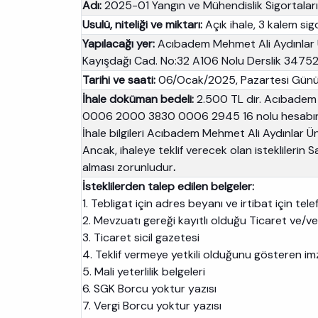
Adı:
2025-01 Yangın ve Mühendislik Sigortaları 
Usulü, niteliği ve miktarı:
Açık ihale, 3 kalem sig
Yapılacağı yer:
Acıbadem Mehmet Ali Aydınlar Ü
Kayışdağı Cad. No:32 A106 Nolu Derslik 34752
Tarihi ve saati:
06/Ocak/2025, Pazartesi Günü,
İhale doküman bedeli:
2.500 TL dir. Acıbadem 
0006 2000 3830 0006 2945 16 nolu hesabına y
İhale bilgileri Acıbadem Mehmet Ali Aydınlar 
Ancak, ihaleye teklif verecek olan isteklileri
alması zorunludur
.
İsteklilerden talep edilen belgeler:
1. Tebligat için adres beyanı ve irtibat için t
2. Mevzuatı gereği kayıtlı olduğu Ticaret ve/
3. Ticaret sicil gazetesi
4. Teklif vermeye yetkili olduğunu gösteren i
5. Mali yeterlilik belgeleri
6. SGK Borcu yoktur yazısı
7. Vergi Borcu yoktur yazısı