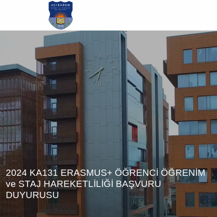
Ana
içeriğe
atla
2024 KA131 ERASMUS+ ÖĞRENCİ ÖĞRENİM
ve STAJ HAREKETLİLİĞİ BAŞVURU
DUYURUSU