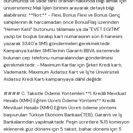
durumunda ve vade farkı oranları hakkında bilgi almak için
üniversitemiz Mali İşleri birimini arayarak detaylı bilgi
alabilirsiniz. **Not:** - Flexi, Bonus Flexi ve Bonus Genç
sahiplerinin ilk harcamadan önce BonusFlaş üzerinden
“Hemen Katıl” butonunu tıklaması ya da "EVET EGITIM"
yazıp bir boşluk bırakıp kart numarasının son 6 hanesini
yazarak 3340'a SMS göndermeleri gerekmektedir.
Kampanya katılım SMS'lerinin Garanti BBVA sisteminde
bulunan cep telefonu numaralarından gönderilmesi
gerekmektedir. - Maximum Kartlar için Şirket Kredi kartı,
Vadematik, Maximum Aidatsız Kart ve İş’te Üniversiteli
Aidatsız Kredi Kartı kampanyaya dâhil değildir.
#### C. Taksitle Ödeme Yöntemleri **I. Kredili Mevduat
Hesabı (KMH) Eğitim Ücreti Ödeme Yöntemi** Kredili
Mevduat Hesabı (KMH) Eğitim Ücreti ödeme yöntemi
başvuruları Türkiye Ekonomi Bankası(TEB), Garanti ve İş
Bankalarından yapılmaktadır. Peşin ücretlere %15 komisyon
eklenerek güz dönemi için 5 taksit, bahar dönemi için 5