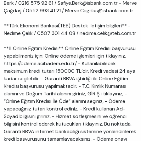
Berk / 0216 575 92 61 / Safiye.Berk@isbank.com.tr - Merve
Çağdaş / 0552 993 41 21 / Merve.Cagdas@isbank.com.tr
**Türk Ekonomi Bankası(TEB) Destek İletişim bilgileri** -
Nedime Çelik / 0507 301 44 08 / nedime.celik@teb.com.tr
**II. Online Eğitim Kredisi** Online Eğitim Kredisi başvurusu
yapabilmeniz için: Online ödeme işlemleri için tıklayınız.
https://odeme.acibadem.edu.tr/ - Kullanılabilecek
maksimum kredi tutarı 150.000 TL’dir. Kredi vadesi 24 aya
kadar seçilebilir. - Garanti BBVA işbirliği ile Online Eğitim
Kredisi başvurusu yapılmaktadır. - T.C. Kimlik Numarası
alanını ve Doğum Tarihi alanını giriniz, GİRİŞ i tıklayınız, -
“Online Eğitim Kredisi İle Öde” alanını seçiniz, - Ödeme
yapacağınız tutarı kontrol ediniz, - Kredi kullanan Ad-
Soyad bilgisini giriniz, - Hizmet sözleşmesini ve öğrenci
bilgisini kontrol ederek kutucukları tıklayınız. Bu noktada,
Garanti BBVA internet bankacılığı sistemine yönlendirilerek
kredi başvurusunu tamamlayacaksınız. - Ödeme onayı