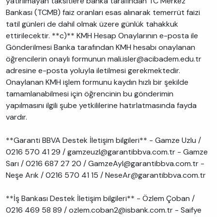
yatırılmayan taksitlere banka tarafından TC Merkez
Bankası (TCMB) faiz oranları esas alınarak temerrüt faizi
tatil günleri de dahil olmak üzere günlük tahakkuk
ettirilecektir. **c)** KMH Hesap Onaylarının e-posta ile
Gönderilmesi Banka tarafından KMH hesabı onaylanan
öğrencilerin onaylı formunun mali.isler@acibadem.edu.tr
adresine e-posta yoluyla iletilmesi gerekmektedir.
Onaylanan KMH işlem formunu kaydın hızlı bir şekilde
tamamlanabilmesi için öğrencinin bu gönderimin
yapılmasını ilgili şube yetkililerine hatırlatmasında fayda
vardır.
**Garanti BBVA Destek İletişim bilgileri** - Gamze Uzlu /
0216 570 41 29 / gamzeuzl@garantibbva.com.tr - Gamze
Sarı / 0216 687 27 20 / GamzeAyl@garantibbva.com.tr -
Neşe Arık / 0216 570 41 15 / NeseAr@garantibbva.com.tr
**İş Bankası Destek İletişim bilgileri** - Özlem Çoban /
0216 469 58 89 / ozlem.coban2@isbank.com.tr - Saifye