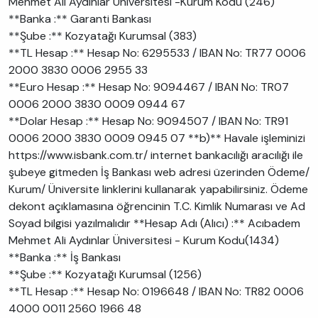
Mehmet Ali Aydınlar Üniversitesi -Kurum Kodu (246)
**Banka :** Garanti Bankası
**Şube :** Kozyatağı Kurumsal (383)
**TL Hesap :** Hesap No: 6295533 / IBAN No: TR77 0006
2000 3830 0006 2955 33
**Euro Hesap :** Hesap No: 9094467 / IBAN No: TR07
0006 2000 3830 0009 0944 67
**Dolar Hesap :** Hesap No: 9094507 / IBAN No: TR91
0006 2000 3830 0009 0945 07 **b)** Havale işleminizi
https://www.isbank.com.tr/ internet bankacılığı aracılığı ile
şubeye gitmeden İş Bankası web adresi üzerinden Ödeme/
Kurum/ Üniversite linklerini kullanarak yapabilirsiniz. Ödeme
dekont açıklamasına öğrencinin T.C. Kimlik Numarası ve Ad
Soyad bilgisi yazılmalıdır **Hesap Adı (Alıcı) :** Acıbadem
Mehmet Ali Aydınlar Üniversitesi - Kurum Kodu(1434)
**Banka :** İş Bankası
**Şube :** Kozyatağı Kurumsal (1256)
**TL Hesap :** Hesap No: 0196648 / IBAN No: TR82 0006
4000 0011 2560 1966 48