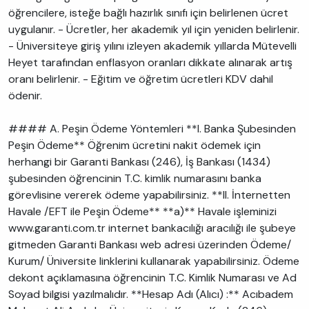
öğrencilere, isteğe bağlı hazırlık sınıfı için belirlenen ücret
uygulanır. - Ücretler, her akademik yıl için yeniden belirlenir.
- Üniversiteye giriş yılını izleyen akademik yıllarda Mütevelli
Heyet tarafından enflasyon oranları dikkate alınarak artış
oranı belirlenir. - Eğitim ve öğretim ücretleri KDV dahil
ödenir.
#### A. Peşin Ödeme Yöntemleri **I. Banka Şubesinden
Peşin Ödeme** Öğrenim ücretini nakit ödemek için
herhangi bir Garanti Bankası (246), İş Bankası (1434)
şubesinden öğrencinin T.C. kimlik numarasını banka
görevlisine vererek ödeme yapabilirsiniz. **II. İnternetten
Havale /EFT ile Peşin Ödeme** **a)** Havale işleminizi
www.garanti.com.tr internet bankacılığı aracılığı ile şubeye
gitmeden Garanti Bankası web adresi üzerinden Ödeme/
Kurum/ Üniversite linklerini kullanarak yapabilirsiniz. Ödeme
dekont açıklamasına öğrencinin T.C. Kimlik Numarası ve Ad
Soyad bilgisi yazılmalıdır. **Hesap Adı (Alıcı) :** Acıbadem