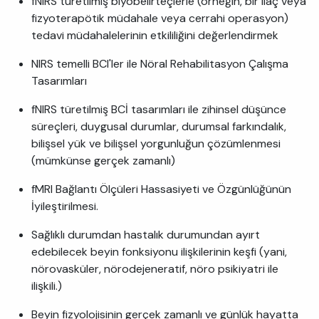
fNIRS türetilmiş biyobelirteçlerle (örneğin, bir ilaç veya
fizyoterapötik müdahale veya cerrahi operasyon)
tedavi müdahalelerinin etkililiğini değerlendirmek
NIRS temelli BCI'ler ile Nöral Rehabilitasyon Çalışma
Tasarımları
fNIRS türetilmiş BCİ tasarımları ile zihinsel düşünce
süreçleri, duygusal durumlar, durumsal farkındalık,
bilişsel yük ve bilişsel yorgunluğun çözümlenmesi
(mümkünse gerçek zamanlı)
fMRI Bağlantı Ölçüleri Hassasiyeti ve Özgünlüğünün
İyileştirilmesi.
Sağlıklı durumdan hastalık durumundan ayırt
edebilecek beyin fonksiyonu ilişkilerinin keşfi (yani,
nörovasküler, nörodejeneratif, nöro psikiyatri ile
ilişkili.)
Beyin fizyolojisinin gerçek zamanlı ve günlük hayatta