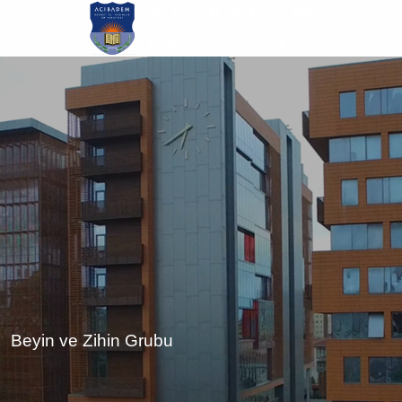
Ana
içeriğe
atla
Beyin ve Zihin Grubu