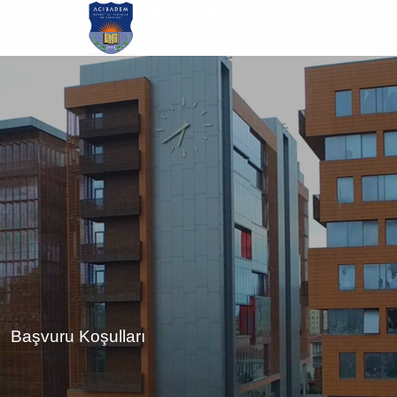
Ana
içeriğe
atla
Başvuru Koşulları