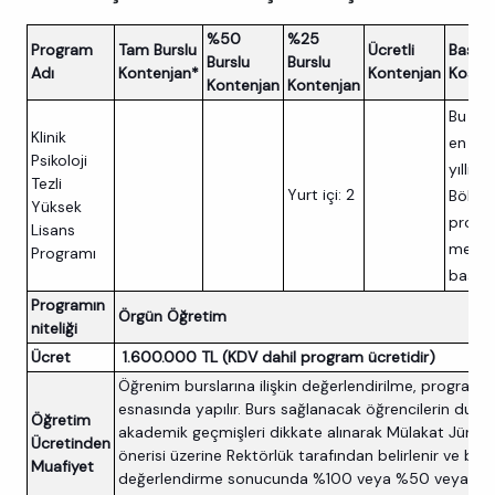
%50
%25
Program
Tam Burslu
Ücretli
Başvu
Burslu
Burslu
Adı
Kontenjan*
Kontenjan
Koşulla
Kontenjan
Kontenjan
Bu pr
Klinik
en az 
Psikoloji
yıllık P
Tezli
Yurt içi: 2
Bölümü
Yüksek
progr
Lisans
mezun
Programı
başvura
Programın
​Örgün Öğretim
niteliği
Ücret
​​ 1.600.000 TL (KDV dahil program ücretidir)
Öğrenim burslarına ilişkin değerlendirilme, programa
esnasında yapılır. Burs sağlanacak öğrencilerin dur
Öğretim
akademik geçmişleri dikkate alınarak Mülakat Jürisi'
Ücretinden
önerisi üzerine Rektörlük tarafından belirlenir ve bu
Muafiyet
değerlendirme sonucunda %100 veya %50 veya %