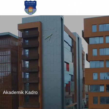
Ana
içeriğe
atla
Akademik Kadro