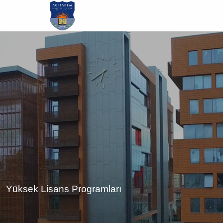
Ana
içeriğe
atla
Yüksek Lisans Programları