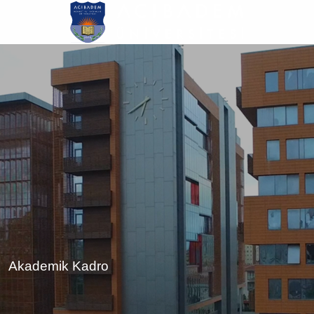
Ana
içeriğe
atla
Akademik Kadro